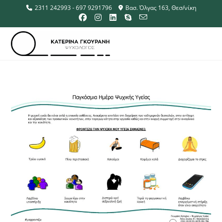
2311 242993 - 697 9291796
Βασ. Όλγας 163, Θεσ/νίκη