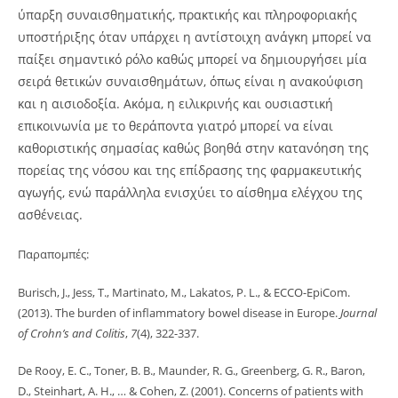
ύπαρξη συναισθηματικής, πρακτικής και πληροφοριακής
υποστήριξης όταν υπάρχει η αντίστοιχη ανάγκη μπορεί να
παίξει σημαντικό ρόλο καθώς μπορεί να δημιουργήσει μία
σειρά θετικών συναισθημάτων, όπως είναι η ανακούφιση
και η αισιοδοξία. Ακόμα, η ειλικρινής και ουσιαστική
επικοινωνία με το θεράποντα γιατρό μπορεί να είναι
καθοριστικής σημασίας καθώς βοηθά στην κατανόηση της
πορείας της νόσου και της επίδρασης της φαρμακευτικής
αγωγής, ενώ παράλληλα ενισχύει το αίσθημα ελέγχου της
ασθένειας.
Παραπομπές:
Burisch, J., Jess, T., Martinato, M., Lakatos, P. L., & ECCO-EpiCom.
(2013). The burden of inflammatory bowel disease in Europe.
Journal
of Crohn’s and Colitis
,
7
(4), 322-337.
De Rooy, E. C., Toner, B. B., Maunder, R. G., Greenberg, G. R., Baron,
D., Steinhart, A. H., … & Cohen, Z. (2001). Concerns of patients with