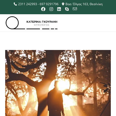
2311 242993 - 697 9291796
Βασ. Όλγας 163, Θεσ/νίκη