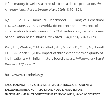
inflammatory bowel disease: results from a clinical population.
The
American journal of gastroenterology
,
96
(6), 1816-1821.
Ng, S. C., Shi, H. Y., Hamidi, N., Underwood, F. E., Tang, W., Benchimol,
E. I., … & Sung, J. J. (2017). Worldwide incidence and prevalence of
inflammatory bowel disease in the 21st century: a systematic review
of population-based studies.
The Lancet
,
390
(10114), 2769-2778.
Pizzi, L. T., Weston, C. M., Goldfarb, N. I., Moretti, D., Cobb, N., Howell,
J. B., … & Cohen, S. (2006). Impact of chronic conditions on quality of
life in patients with inflammatory bowel disease
. Inflammatory Bowel
Diseases, 12
(1), 47-52.
http://www.crohnhellas.gr
TAGS
:
MAKINGTHEINVISIBLEVISIBLE
,
WORLDIBDDAY2019
,
ΑΣΘΕΝΕΙΑ
,
ΕΛΚΩΔΗΣΚΟΛΙΤΙΔΑ
,
ΚΟΛΙΤΙΔΑ
,
ΚΡΟΝ
,
ΝΟΣΟΣ
,
ΝΟΣΟΣΚΡΟΝ
,
ΠΑΓΚΟΣΜΙΑΗΜΕΡΑ
,
ΧΡΟΝΙΕΣΑΣΘΕΝΕΙΕΣ
,
ΨΥΧΟΛΟΓΙΑ
,
ΨΥΧΟΛΟΓΙΑΥΓΕΙΑΣ