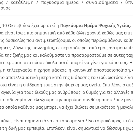
ός
/
κατάθλιψη
/
παγκοσμια ημερα
/
συναισθήματα
/
ύπ
ρόνος
ς 10 Οκτωβρίου έχει οριστεί η
Παγκόσμια Ημέρα Ψυχικής Υγείας
.
α είναι ίσως πιο σημαντική από κάθε άλλη χρονιά καθώς μας επιτ
τις δυσκολίες που αντιμετωπίζουμε, οι οποίες περιλαμβάνουν καθη
λήσεις. Λόγω της πανδημίας, οι περισσότεροι από εμάς αντιμετωπί
δα της ζωής μας και καλούμαστε να προσαρμοστούμε σε αυτές τα
στη έμφαση στο πόσο εύκολα αυτό μπορεί να γίνει για κάποιους. Η
, η τηλεεργασία, η χρήση μάσκας, η κοινωνική αποστασιοποίηση,
ιο αποτελεσματικά μέτρα κατά της διάδοσης του ιού, ωστόσο είναι
οια είναι η επίδρασή τους στην ψυχική μας υγεία. Επιπλέον, ο α
 η αγωνία για τους δικούς μας ανθρώπους, ο θυμός για τις αλλαγές
ι η αδυναμία να ελέγξουμε την παρούσα συνθήκη αποτελούν μόνο
α οποία καθένας μας μπορεί να έχει βιώσει σε μικρότερο ή μεγαλ
απάνω, είναι σημαντικό να εστιάσουμε για λίγο το φακό προς τα έ
τη δική μας εμπειρία. Επιπλέον, είναι σημαντικό να δώσουμε χώρ