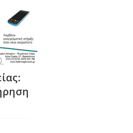
ίας:
τήρηση