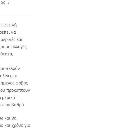
νος
/
 Η φετινή
ρέπει να
μερινές και
ζουμε αλλαγές
χύτατα,
 αποτελούν
 λίγες οι
υξημένος φόβος
 που προκύπτουν
 μερικά
ύτερο βαθμό.
σω και να
ο και χρόνο για