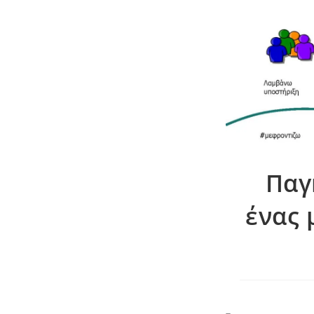
Παγ
ένας 