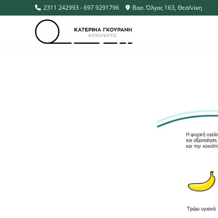
2311 242993 - 697 9291796
Βασ. Όλγας 163, Θεσ/νίκη