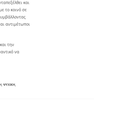
ταπεξέλθει και
με το κοινό σε
 συμβάλλοντας
ται αντιμέτωποι
και την
μαντικό να
Η
,
ΨΥΧΙΚΗ
,