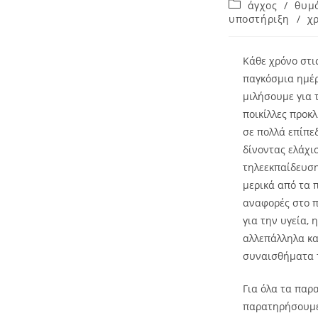
άγχος
/
θυμ
υποστήριξη
/
χ
Κάθε χρόνο στι
παγκόσμια ημέρ
μιλήσουμε για 
ποικίλλες προκ
σε πολλά επίπε
δίνοντας ελάχι
τηλεεκπαίδευση
μερικά από τα π
αναφορές στο π
για την υγεία,
αλλεπάλληλα κα
συναισθήματα τ
Για όλα τα παρ
παρατηρήσουμε 