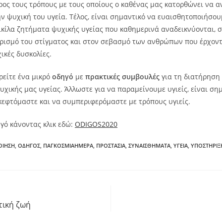
ος τους τρόπους με τους οποίους ο καθένας μας κατορθώνει να αν
ην ψυχική του υγεία. Τέλος, είναι σημαντικό να ευαισθητοποιήσου
ικίλα ζητήματα ψυχικής υγείας που καθημερινά αναδεικνύονται,
ορισμό του στίγματος και στον σεβασμό των ανθρώπων που έρχον
χικές δυσκολίες.
είτε ένα μικρό
οδηγό
με
πρακτικές συμβουλές
για τη διατήρηση 
υχικής μας υγείας. Άλλωστε για να παραμείνουμε υγιείς, είναι ση
κεφτόμαστε και να συμπεριφερόμαστε με τρόπους υγιείς.
ηγό κάνοντας κλικ εδώ:
ODIGOS2020
ΟΙΗΣΗ
,
ΟΔΗΓΟΣ
,
ΠΑΓΚΟΣΜΙΑΗΜΕΡΑ
,
ΠΡΟΣΤΑΣΙΑ
,
ΣΥΝΑΙΣΘΗΜΑΤΑ
,
ΥΓΕΙΑ
,
ΥΠΟΣΤΗΡΙΞ
τική ζωή