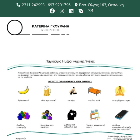
2311 242993 - 697 9291796
Βασ. Όλγας 163, Θεσ/νίκη