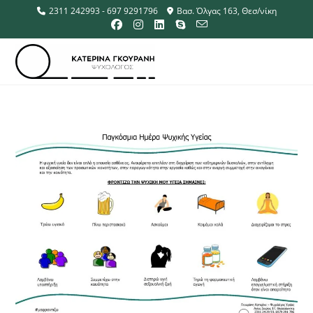
2311 242993 - 697 9291796
Βασ. Όλγας 163, Θεσ/νίκη