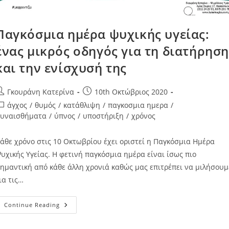
Παγκόσμια ημέρα ψυχικής υγείας:
ένας μικρός οδηγός για τη διατήρησ
και την ενίσχυσή της
Γκουράνη Κατερίνα
10th Οκτώβριος 2020
άγχος
/
θυμός
/
κατάθλιψη
/
παγκοσμια ημερα
/
υναισθήματα
/
ύπνος
/
υποστήριξη
/
χρόνος
άθε χρόνο στις 10 Οκτωβρίου έχει οριστεί η Παγκόσμια Ημέρα
υχικής Υγείας. Η φετινή παγκόσμια ημέρα είναι ίσως πιο
ημαντική από κάθε άλλη χρονιά καθώς μας επιτρέπει να μιλήσουμ
ια τις…
Continue Reading