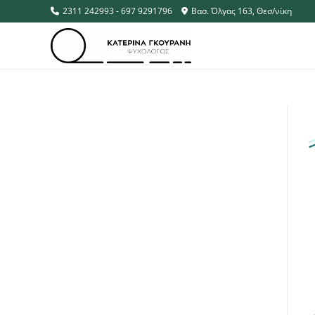
2311 242993 - 697 9291796
Βασ. Όλγας 163, Θεσ/νίκη