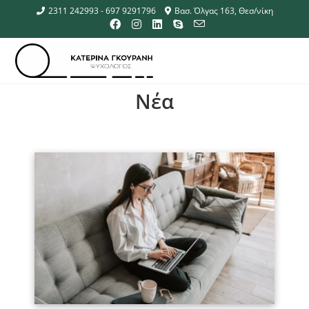
2311 242993 - 697 9291796
Βασ. Όλγας 163, Θεσ/νίκη
Νέα