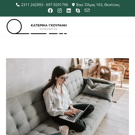
2311 242993 - 697 9291796
Βασ. Όλγας 163, Θεσ/νίκη