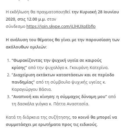
Η εκδήλωση θα πραγματοποιηθεί
την Κυριακή 28 Ιουνίου
2020,
στις 12.00 μ.μ.
στον
σύνδεσμο
https://join.skype.com/jLlHUXqEbflo
Η ανάλυση του θέματος θα γίνει με την παρουσίαση των
ακόλουθων ομιλιών
:
“Θωρακίζοντας την ψυχική υγεία σε καιρούς
κρίσης”
από την ψυχολόγο κ. Γκουράνη Κατερίνα.
“Διαχείριση εκτάκτων καταστάσεων και σε περίοδο
πανδημίας”
από τη σύμβουλο ψυχικής υγείας κ.
Καραγιώργου Βάσια.
“Αναπνοή και κίνηση: η σύμμαχος δύναμη μου”
από
τη δασκάλα γιόγκα κ. Πάττα Αναστασία.
Κατά τη διάρκεια της συζήτησης,
το κοινό θα μπορεί να
συμμετάσχει με ερωτήματα προς τις ειδικούς
.