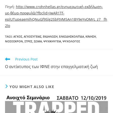
Πηγή:
http://www.crohnhellas.gr/ενημερωτική-εκδήλωση-
με-θέμα-προφυλά/?fbclid=IwAR1Tf-
eplUTupeaemlhQNuGf9Slg2SbFtVM5An1BY9eYvOMrL_z7__fh
2lo
TAGS
:
ΑΓΧΟΣ
,
ΑΓΧΟΣΥΓΕΙΑΣ
,
ΕΚΔΗΛΩΣΗ
,
ΕΛΚΩΔΗΣΚΟΛΙΤΙΔΑ
,
ΚΙΝΗΣΗ
,
ΝΟΣΟΣΚΡΟΝ
,
ΣΤΡΕΣ
,
ΣΩΜΑ
,
ΨΥΧΙΚΗΥΓΕΙΑ
,
ΨΥΧΟΛΟΓΟΣ
Previous Post
Ο αντίκτυπος των ΙΦΝΕ στην επαγγελματική ζωή
YOU MIGHT ALSO LIKE