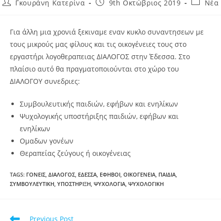
Γκουράνη Κατερίνα
9th Οκτώβριος 2019
Νέα
Για άλλη μια χρονιά ξεκιναμε εναν κυκλο συναντησεων με
τους μικρούς μας φίλους και τις οικογένειες τους στο
εργαστήρι λογοθεραπειας ΔΙΑΛΟΓΟΣ στην Έδεσσα. Στο
πλαίσιο αυτό θα πραγματοποιούνται στο χώρο του
ΔΙΑΛΟΓΟΥ συνεδριες:
Συμβουλευτικής παιδιών, εφήβων και ενηλίκων
Ψυχολογικής υποστήριξης παιδιών, εφήβων και
ενηλίκων
Ομαδων γονέων
Θεραπείας ζεύγους ή οικογένειας
TAGS
:
ΓΟΝΕΙΣ
,
ΔΙΑΛΟΓΟΣ
,
ΕΔΕΣΣΑ
,
ΕΦΗΒΟΙ
,
ΟΙΚΟΓΕΝΕΙΑ
,
ΠΑΙΔΙΑ
,
ΣΥΜΒΟΥΛΕΥΤΙΚΗ
,
ΥΠΟΣΤΗΡΙΞΗ
,
ΨΥΧΟΛΟΓΙΑ
,
ΨΥΧΟΛΟΓΙΚΗ
Previous Post