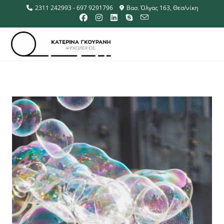
2311 242993 - 697 9291796
Βασ. Όλγας 163, Θεσ/νίκη