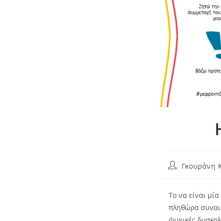
Γκουράνη 
Το να είναι μί
πληθώρα συναισ
ψυχικές δυσκολ