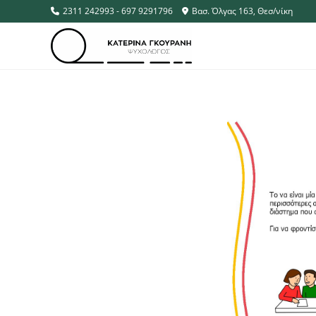
2311 242993 - 697 9291796
Βασ. Όλγας 163, Θεσ/νίκη