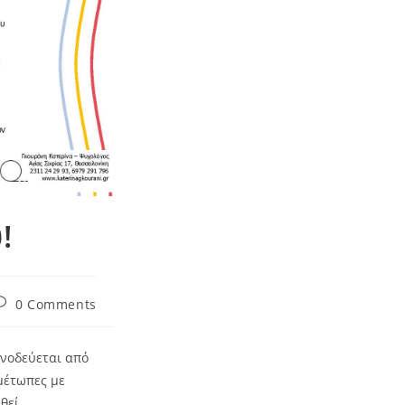
!
0 Comments
υνοδεύεται από
μέτωπες με
θεί.