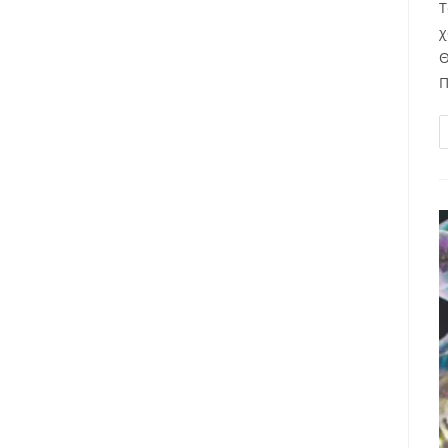
Τ
χ
Θ
Π