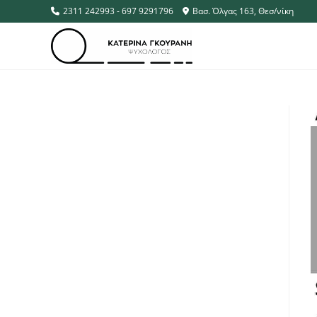
2311 242993 - 697 9291796
Βασ. Όλγας 163, Θεσ/νίκη