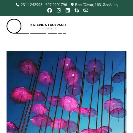
2311 242993 - 697 9291796
Βασ. Όλγας 163, Θεσ/νίκη