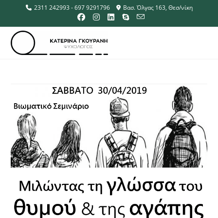
2311 242993 - 697 9291796
Βασ. Όλγας 163, Θεσ/νίκη